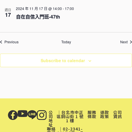
2024 年 11 月 17 日 @ 14:00
-
17:00
週日
17
自在自信入門班-47th
Events
Ev
Previous
Today
Next
Subscribe to calendar
公
｜台北市中正
服務
退款
公司
司
區銅山街 1 號
條款
政策
資訊
地
1 樓
址
聯絡
｜02-2341-