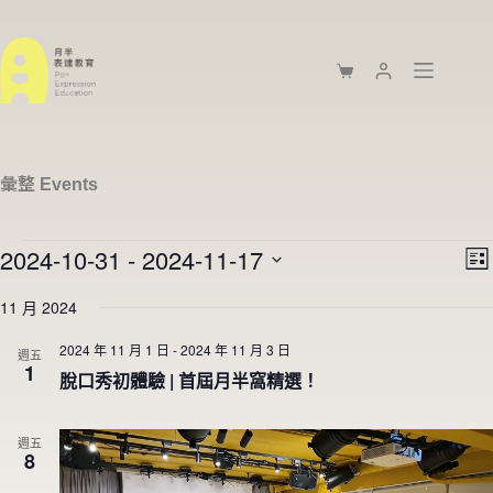
彙整
Events
2024-10-31
 - 
2024-11-17
V
E
L
i
v
S
i
e
e
e
11 月 2024
s
w
n
l
t
s
t
e
2024 年 11 月 1 日
-
2024 年 11 月 3 日
N
V
週五
c
1
a
i
脫口秀初體驗 | 首屆月半窩精選！
t
v
e
d
i
w
a
g
s
t
週五
a
N
e
8
t
a
.
i
v