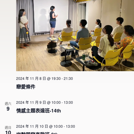
o
i
n
g
a
t
i
o
n
2024 年 11 月 8 日 @ 19:30
-
21:30
戀愛條件
2024 年 11 月 9 日 @ 10:00
-
13:00
週六
9
情感主題表達班-14th
2024 年 11 月 10 日 @ 10:00
-
13:00
週日
10