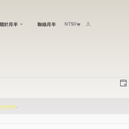
NT$
0
關於月半
聯絡月半
V
E
i
v
D
e
e
a
w
n
y
s
t
N
V
g events
.
a
i
v
e
i
w
g
s