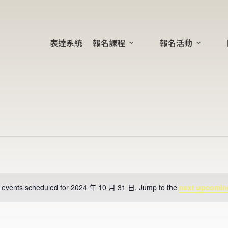
表達系統
報名課程
報名活動
 events scheduled for 2024 年 10 月 31 日. Jump to the
next upcomin
N
o
t
i