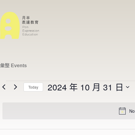
彙整
Events
2024 年 10 月 31 日
Today
S
e
l
e
No
c
t
d
a