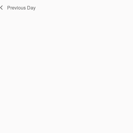
t
e
Previous Day
.