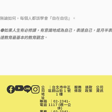
無論如何，每個人都該學會『自在自信』。
🟡如果人生有必修課，有意識地成為自己，表達自己，是月半表
達教育最基本的教育觀念
。
公
｜台北市中正
服務
退款
公司
司
區銅山街 1 號
條款
政策
資訊
地
1 樓
址
聯絡
｜02-2341-
電話
1117 (週一公
休)
業務
｜02-2341-