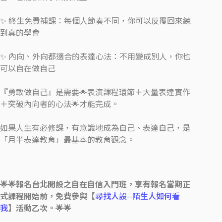
✨ 終生免費補課：每個人節奏不同，你可以反覆回來練
到真的學會
✨ 內向、外向都適合的表達心法：不用變成別人，你也
可以自在做自己
『勇敢做自己』是需要🌟表演課程環節＋大量表達實作
＋突破內向者的心法🌟才能完成。
如果人生有必修課，有意識地成為自己、表達自己，是
「月半表達教育」最基本的教育觀念。
🌟🌟報名台北開設之自在自信入門班，享有報名當期正
式課程開始前，免費參與【
尋找人設─陌生人如何看
我
】活動乙次。🌟🌟