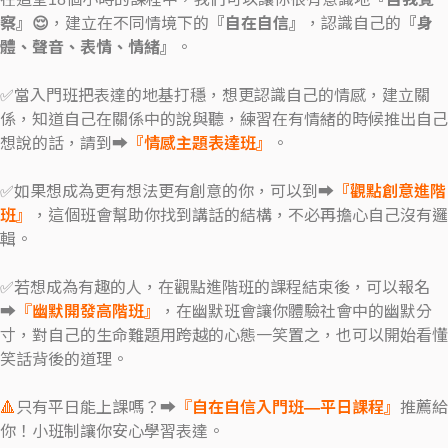
察』😌
，建立在不同情境下的
『自在自信』
，認識自己的
『身
體、聲音、表情、情緒』
。
✅當入門班把表達的地基打穩，想更認識自己的情感，建立關
係，知道自己在關係中的說與聽，練習在有情緒的時候推出自己
想說的話，請到➡️
『
情感主題表達班
』
。
✅如果想成為更有想法更有創意的你，可以到➡️
『
觀點創意進階
班』
，這個班會幫助你找到講話的結構，不必再擔心自己沒有邏
輯。
✅若想成為有趣的人，在觀點進階班的課程結束後，可以報名
➡️
『
幽默開發高階班
』
，在幽默班會讓你體驗社會中的幽默分
寸，對自己的生命難題用跨越的心態一笑置之，也可以開始看懂
笑話背後的道理。
🔺
只有平日能上課嗎？➡️
『
自在自信入門班—平日課程』
推薦給
你！小班制讓你安心學習表達。