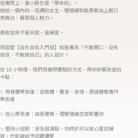
但實際上，黃小胖也是「學來的」。
她從一個內向、低調的女生，慢慢練到能勇敢站上脫口
秀舞台，展現個人魅力。
勇敢從來不是天賦，是練習。
而這堂【自在自信入門班】就是專為「不敢開口、沒有
自信、不敢做自己」的人設計。
在 18 小時裡，我們用實際體驗的方式，帶你拆解表達的
卡點：
✨ 用身體學表達：從肢體、聲音、表情，透過體驗實作
學表達
✨ 從心學表達：自我覺察，理解情緒怎麼影響你
✨ 堅持小班制：安全感滿點，你終於可以放心嘗試練
習，也能被給予回饋調整