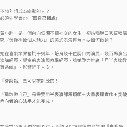
不特別想成為幽默的人？
必須先學會👉
『跟自己相處』
黃小胖，是一個內向低調不擅社交的女生，卻站穩脫口秀這種講
究『發揮極致個人魅力』的美式表演舞台。要如何做到？
她在喜劇業界奮鬥十幾年，培育幾十位脫口秀演員，幾百場演出
演講經歷，豐富的表演與教學經歷，讓她致力推廣『月半表達教
育系統』，影響近千人次。
『會說話』是可以被訓練的！
『勇敢做自己』是需要用🌟
表演課程環節＋大量表達實作＋突破
內向者的心法🌟
才能完成。
在這堂18個小時的課程中，我們可以讓你很有意識地
『自我覺