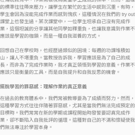
的標準往往帶來壓力，讓學生在繁忙的生活中感到沉重。有時，
學生會因為沒能完成作業而感到愧疚，這種情況在我們的 try out
課堂上也發生過。某次課堂中，一位學生坦承自己沒有完成作
業，這個坦誠的分享讓其他同學如釋重負，也讓我意識到作業不
應該是學習的枷鎖，而是一種自我滋養的方式。
回想自己在學校時，也經歷過類似的困境：每週的功課堆積如
山，讓人不堪重負。當教授告訴我，學習應該是為了自己的成
長，而非為了完成作業時，我才真正領悟到學習的意義。作業不
應該只是衡量的工具，而是自我提升和自我反思的機會。
擺脫學習的罪惡感：理解作業的真正意義
在過去的教育體系中，我們常被教導要為了成績而努力。然而，
這種學習方式往往伴隨著罪惡感，尤其是當我們無法完成預定的
目標時。我們常常在新的學期或課程開始時發誓要認真完成作
業，卻不斷陷入自我批評的循環。這種對自己的不滿和懷疑使我
們無法專注於學習本身。