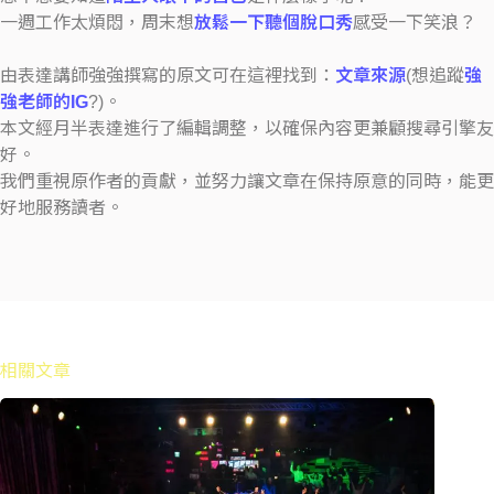
一週工作太煩悶，周末想
放鬆一下聽個脫口秀
感受一下笑浪？
由表達講師強強撰寫的原文可在這裡找到：
文章來源
(想追蹤
強
強老師的IG
?)。
本文經月半表達進行了編輯調整，以確保內容更兼顧搜尋引擎友
好。
我們重視原作者的貢獻，並努力讓文章在保持原意的同時，能更
好地服務讀者。
相關文章