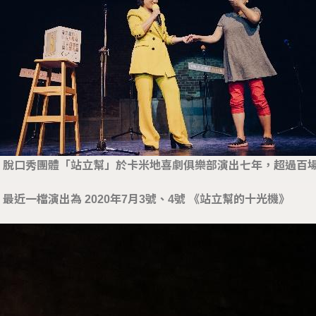
脫口秀團體「站立幫」於卡米地喜劇俱樂部演出七年，超過百
最近一檔演出為 2020年7月3號、4號 《站立幫的十光機》