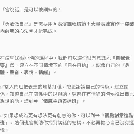
『會說話』是可以被訓練的！
『勇敢做自己』是需要用🌟
表演課程環節＋大量表達實作＋突破
內向者的心法🌟
才能完成。
在這堂18個小時的課程中，我們可以讓你很有意識地
『自我覺
察』😌
，建立在不同情境下的
『自在自信』
，認識自己的
『身
體、聲音、表情、情緒』
。
✅當入門班把表達的地基打穩，想更認識自己的情感，建立關
係，知道自己在關係中的說與聽，練習在有情緒的時候推出自己
想說的話，請到➡️
『情感主題表達班』
。
✅如果想成為更有想法更有創意的你，可以到➡️
『觀點創意進階
班』
，這個班會幫助你找到講話的結構，不必再擔心自己沒有邏
輯。