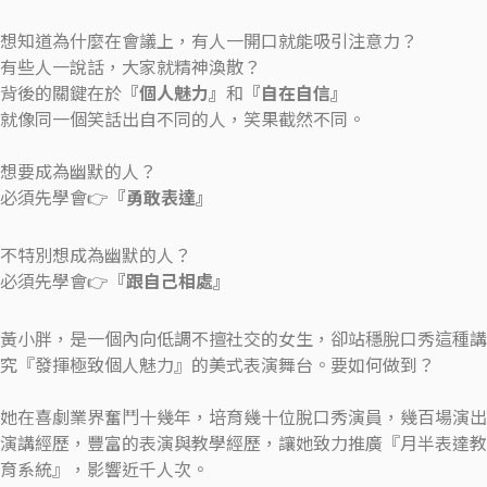
想知道為什麼在會議上，有人一開口就能吸引注意力？
有些人一說話，大家就精神渙散？
背後的關鍵在於
『個人魅力』
和
『自在自信』
就像同一個笑話出自不同的人，笑果截然不同。
想要成為幽默的人？
必須先學會👉
『勇敢表達』
不特別想成為幽默的人？
必須先學會👉
『跟自己相處』
黃小胖，是一個內向低調不擅社交的女生，卻站穩脫口秀這種講
究『發揮極致個人魅力』的美式表演舞台。要如何做到？
她在喜劇業界奮鬥十幾年，培育幾十位脫口秀演員，幾百場演出
演講經歷，豐富的表演與教學經歷，讓她致力推廣『月半表達教
育系統』，影響近千人次。