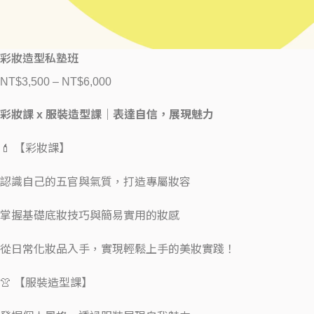
彩妝造型私塾班
NT$
3,500
–
NT$
6,000
彩妝課 x 服裝造型課｜表達自信，展現魅力
💄 【彩妝課】
認識自己的五官與氣質，打造專屬妝容
掌握基礎底妝技巧與簡易實用的妝感
從日常化妝品入手，實現輕鬆上手的美妝實踐！
👚 【服裝造型課】