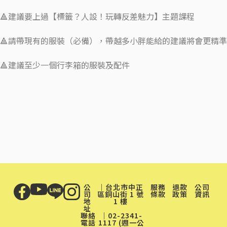
🔺建議要上過【標籤？人設！玩轉反差魅力
】
主題課程
🔺請帶現有的服裝（必備），帶越多小胖能給的建議將會更精準
🔺建議至少一個行李箱的服裝及配件
公
｜台北市中正
服務
退款
公司
司
區銅山街 1 號
條款
政策
資訊
地
1 樓
址
聯絡
｜02-2341-
電話
1117 (週一公