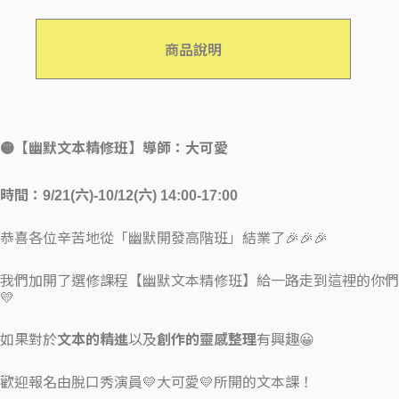
商品說明
🟡【幽默文本精修班】導師：大可愛
時間：9/21(六)-10/12(六) 14:00-17:00
恭喜各位辛苦地從「幽默開發高階班」結業了🎉🎉🎉
我們加開了選修課程【幽默文本精修班】給一路走到這裡的你們
💛
如果對於
文本的精進
以及
創作的靈感整理
有興趣😀
歡迎報名由脫口秀演員💛大可愛💛所開的文本課！