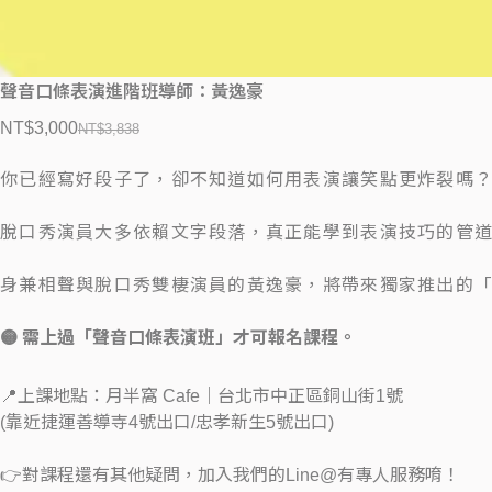
聲音口條表演進階班導師：黃逸豪
NT$
3,000
NT$
3,838
你已經寫好段子了，卻不知道如何用表演讓笑點更炸裂嗎
脫口秀演員大多依賴文字段落，真正能學到表演技巧的管
身兼相聲與脫口秀雙棲演員的黃逸豪，將帶來獨家推出的
🟡 需上過「聲音口條表演班」才可報名課程。
📍上課地點：月半窩 Cafe｜台北市中正區銅山街1號
(靠近捷運善導寺4號出口/忠孝新生5號出口)
👉對課程還有其他疑問，加入我們的Line@有專人服務唷！