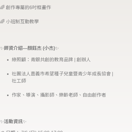
🌈 創作專屬的6吋框畫作
🌈 小班制互動教學
✨
師資介紹—顏鈺杰 (小杰)
✨
綠照顧：青銀共創的教育品牌 | 創辦人
社團法人嘉義市希望種子兒童暨青少年成長協會 |
社工師
作家、導演、攝影師、樂齡老師、自由創作者
✨
活動資訊
✨