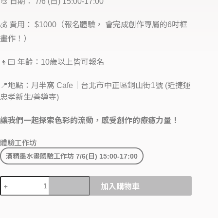
🎨 日期： 7/6 (日) 15:00-17:00
💰 費用： $1000（報名體驗， 會完成創作專屬的6吋框
畫作！）
👦🏻 年齡：10歲以上皆可報名
📍地點：月半窩 Cafe｜台北市中正區銅山街1號 (近捷運
忠孝新生/善導寺)
讓我們一起探索色彩的流動，感受創作的療癒力量！
體驗工作坊
酒精墨水畫體驗工作坊 7/6(日) 15:00-17:00
加入購物車