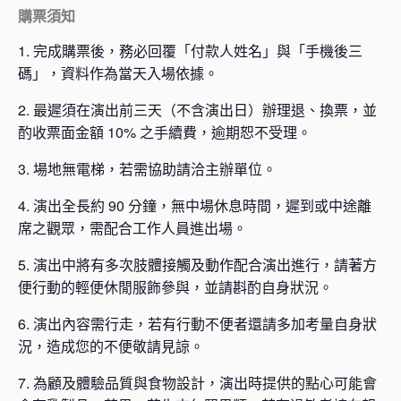
購票須知
1. 完成購票後，務必回覆「付款人姓名」與「手機後三
碼」，資料作為當天入場依據。
2. 最遲須在演出前三天（不含演出日）辦理退、換票，並
酌收票面金額 10% 之手續費，逾期恕不受理。
3. 場地無電梯，若需協助請洽主辦單位。
4. 演出全長約 90 分鐘，無中場休息時間，遲到或中途離
席之觀眾，需配合工作人員進出場。
5. 演出中將有多次肢體接觸及動作配合演出進行，請著方
便行動的輕便休閒服飾參與，並請斟酌自身狀況。
6. 演出內容需行走，若有行動不便者還請多加考量自身狀
況，造成您的不便敬請見諒。
7. 為顧及體驗品質與食物設計，演出時提供的點心可能會