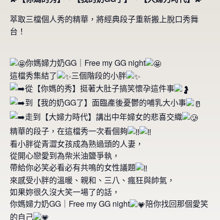
萃取三檔個人秀的精華，將經典段子重新搬上脫口秀舞
台！
你媽婦力奶GG｜Free my GG night
這檔秀集結了
三個階段的小胖
從【你媽的秀】挺著大肚子搞笑懷孕這件事
到【我的奶GG了】面臨產後憂鬱的哺乳大小事
走到【大婦力時代】講出中年婦女的悲喜交織
精華的段子，在這檔秀一次看個夠
看小胖從青澀女孩成為熟過頭的人妻，
從開心戀愛到為柴米油鹽爭執，
帶給你必笑必看必有共鳴的女性議題
來感受小胖的溫暖、親和、三八、瘋狂與帥氣，
如果妳很久沒大笑一場了的話，
你媽婦力奶GG｜Free my GG night
陪你找回那個愛笑
的自己