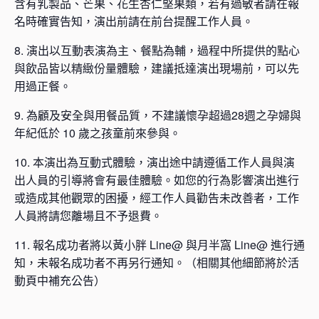
含有乳製品、芒果、花生杏仁堅果類，若有過敏者請在報
名時確實告知，演出前請在前台提醒工作人員。
8. 演出以互動表演為主、餐點為輔，過程中所提供的點心
與飲品皆以精緻份量體驗，建議抵達演出現場前，可以先
用過正餐。
9. 為顧及安全與用餐品質，不建議懷孕超過28週之孕婦與
年紀低於 10 歲之孩童前來參與。
10. 本演出為互動式體驗，演出途中請遵循工作人員與演
出人員的引導將會有最佳體驗。如您的行為影響演出進行
或造成其他觀眾的困擾，經工作人員勸告未改善者，工作
人員將請您離場且不予退費。
11. 報名成功者將以黃小胖 Line@ 與月半窩 Line@ 進行通
知，未報名成功者不再另行通知。（相關其他細節將於活
動頁中補充公告）