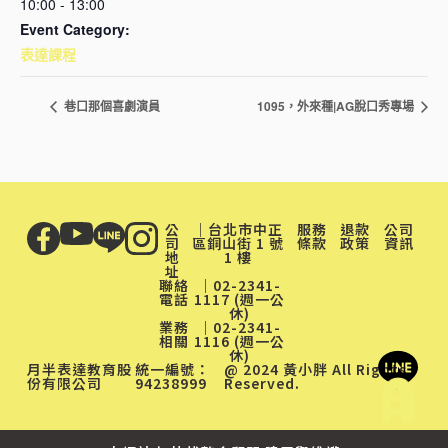
10:00 - 13:00
Event Category:
表達課程
巷口那個喜劇演員
1095，外來種|AG脫口秀專場
公
｜台北市中正
服務
退款
公司
司
區銅山街 1 號
條款
政策
資訊
地
1 樓
址
聯絡
｜02-2341-
電話
1117 (週一公
休)
業務
｜02-2341-
相關
1116 (週一公
休)
月半表達教育股
統一編號：
@ 2024 黃小胖 All Rights
份有限公司
94238999
Reserved.